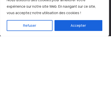
expérience sur notre site Web. En navigant sur ce site,
contact@laserestheticcare.be
vous acceptez notre utilisation des cookies !
+32(0)2 345.08.05
Refuser
Accepter
Liens utiles
A propos de nous
Informations utiles
Nos tarifs
Contact
Les horaires
Du lundi au samedi de 10h à 19h (uniquement sur rendez-
vous)