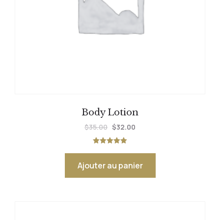
Body Lotion
$
35.00
$
32.00
Note
5.00
sur 5
Ajouter au panier