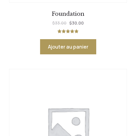
Foundation
$
33.00
$
30.00
Note
5.00
sur 5
Ajouter au panier