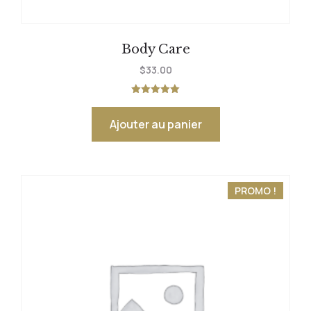
Body Care
$
33.00
Note
5.00
sur 5
Ajouter au panier
PROMO !