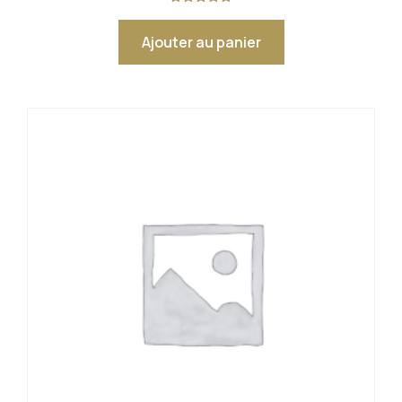
Note
5.00
sur 5
Ajouter au panier