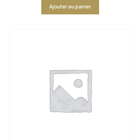
5.00
sur 5
Ajouter au panier