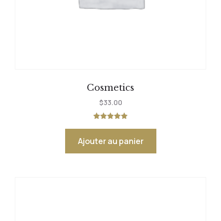
Cosmetics
$
33.00
Note
5.00
sur 5
Ajouter au panier