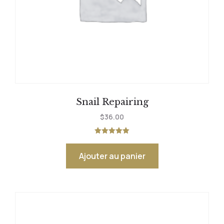
Snail Repairing
$
36.00
Note
5.00
sur 5
Ajouter au panier