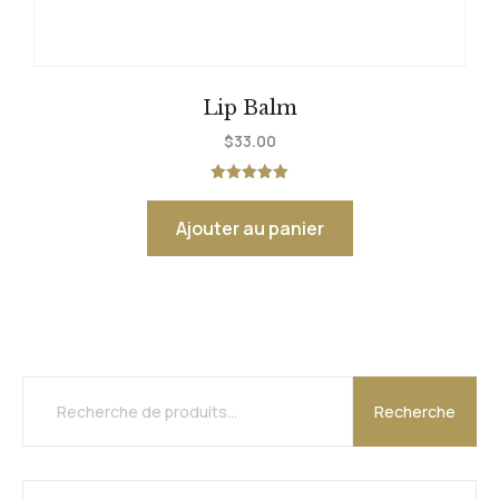
Lip Balm
$
33.00
Note
5.00
sur 5
Ajouter au panier
Recherche